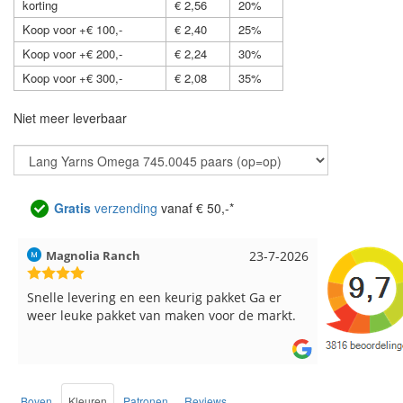
korting
€ 2,56
20%
Koop voor +€ 100,-
€ 2,40
25%
Koop voor +€ 200,-
€ 2,24
30%
Koop voor +€ 300,-
€ 2,08
35%
Niet meer leverbaar
Gratis
verzending
vanaf € 50,-*
Magnolia Ranch
23-7-2026
Hilde uit L
Snelle levering en een keurig pakket Ga er
Reeds meer
weer leuke pakket van maken voor de markt.
breinaalden
de service.
Boven
Kleuren
Patronen
Reviews