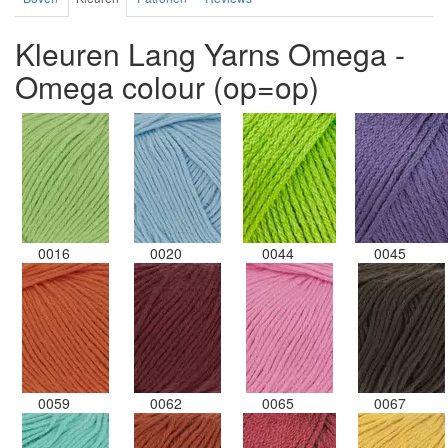
Kleuren Lang Yarns Omega -
Omega colour (op=op)
0016
0020
0044
0045
0059
0062
0065
0067