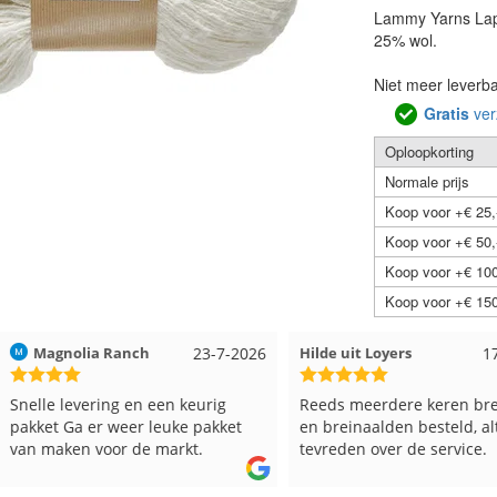
Lammy Yarns Lapl
25% wol.
Niet meer leverb
Gratis
ver
Oploopkorting
Normale prijs
Koop voor +€ 25,
Koop voor +€ 50,
Koop voor +€ 100
Koop voor +€ 150
23-7-2026
Hilde uit Loyers
17-7-2026
Loes uit
en keurig
Reeds meerdere keren breigaren
Snelle le
euke pakket
en breinaalden besteld, altijd heel
Top.
markt.
tevreden over de service.