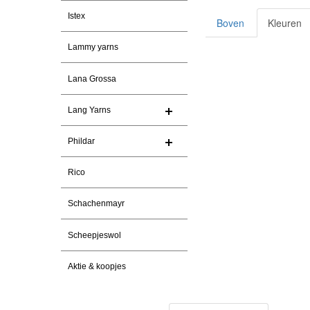
Istex
Boven
Kleuren
Lammy yarns
Lana Grossa
Lang Yarns
Phildar
Rico
Schachenmayr
Scheepjeswol
Aktie & koopjes