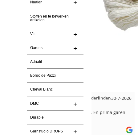
Naaien
Stoffen en te bewerken
artikelen
Vilt
Garens
Adriafil
Borgo de Pazzi
Cheval Blanc
ren
Christel Vanderlinden
30-7-2026
Magnolia Ranch
DMC
Snelle levering. En prima garen
Snelle levering en e
Durable
pakket Ga er weer l
van maken voor de 
les
Garnstudio DROPS
e