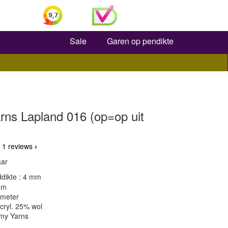
Zoeken
Sale
Garen op pendikte
ns Lapland 016 (op=op uit
 1 reviews
aar
dikte : 4 mm
am
 meter
cryl. 25% wol
my Yarns