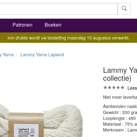
l
Patronen
Boeken
ivm drukte wordt uw bestelling maandag 10 augustus verwerkt.
 Yarns
Lammy Yarns Lapland
Lammy Yar
collectie)
Lees
Niet meer leverb
Aanbevolen naald
Gewicht : 200 gr
Looplengte : 490
Materiaal : 75% a
Merknaam : Lam