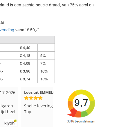
and is een zachte boucle draad, van 75% acryl en
aar
zending
vanaf € 50,-*
€ 4,40
-
€ 4,18
5%
-
€ 4,09
7%
,-
€ 3,96
10%
,-
€ 3,74
15%
 EMMELOORD
12-7-2026
Nell uit Beuningen
12-7-2026
vering en keurig verpakt.
Goed verpakt en snelgeleverd