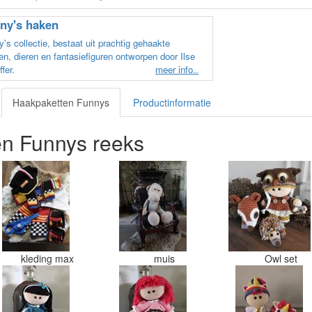
ny's haken
's collectie, bestaat uit prachtig gehaakte
n, dieren en fantasiefiguren ontworpen door Ilse
fer.
meer info..
Haakpaketten Funnys
Productinformatie
n Funnys reeks
kleding max
muis
Owl set