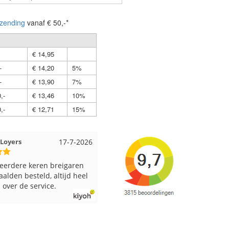
zending
vanaf € 50,-*
€ 14,95
-
€ 14,20
5%
-
€ 13,90
7%
,-
€ 13,46
10%
,-
€ 12,71
15%
t EMMELOORD
12-7-2026
Nell uit Beuningen
12-7-202
evering en keurig verpakt.
Goed verpakt en snelgeleverd