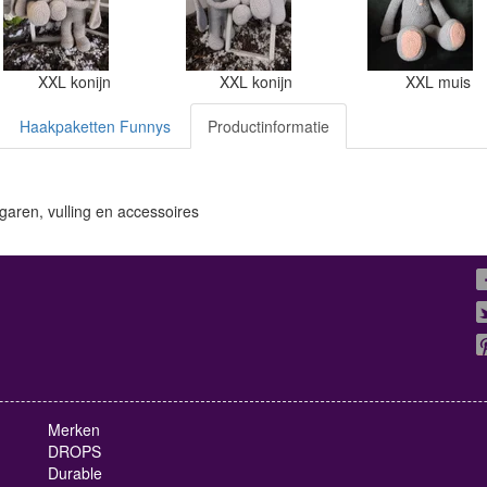
XXL konijn
XXL konijn
XXL muis
Haakpaketten Funnys
Productinformatie
aren, vulling en accessoires
Merken
DROPS
Durable