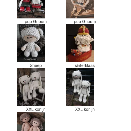
n
pop Gnoom
pop Gnoom
Sheep
sinterklaas
XXL konijn
XXL konijn