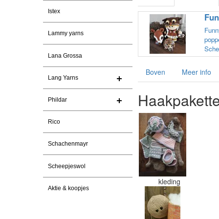
Istex
Fun
Funny
Lammy yarns
poppe
Schef
Lana Grossa
Boven
Meer info
Lang Yarns
Haakpakette
Phildar
Rico
Schachenmayr
Scheepjeswol
kleding
Aktie & koopjes