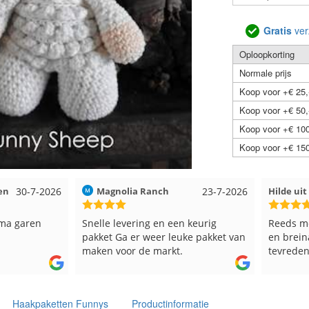
Gratis
ver
Oploopkorting
Normale prijs
Koop voor +€ 25,
Koop voor +€ 50,
Koop voor +€ 100
Koop voor +€ 150
23-7-2026
Hilde uit Loyers
17-7-2026
Loes ui
 keurig
Reeds meerdere keren breigaren
Snelle l
ke pakket van
en breinaalden besteld, altijd heel
Top.
tevreden over de service.
Haakpaketten Funnys
Productinformatie