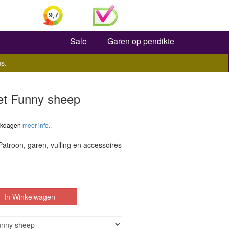
Zoeken
Sale
Garen op pendikte
s.
t Funny sheep
werkdagen
meer info..
atroon, garen, vulling en accessoires