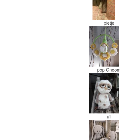
pietje
pop Gnoom
uil