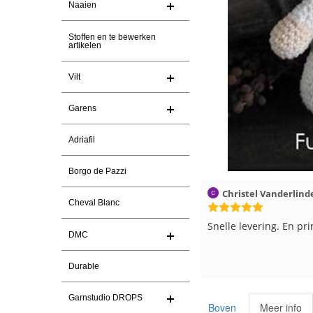
Naaien
Stoffen en te bewerken
artikelen
Vilt
Garens
Adriafil
Borgo de Pazzi
Christel Vanderlinden
30-7-2026
Magnolia Ranch
Cheval Blanc
Snelle levering. En prima garen
Snelle levering en een
DMC
pakket Ga er weer leu
maken voor de markt.
Durable
Garnstudio DROPS
Boven
Meer info