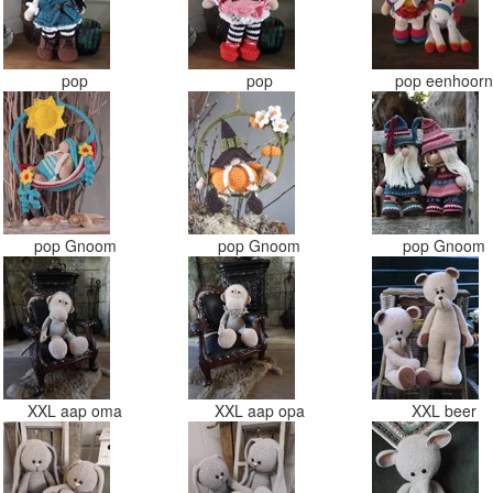
pop
pop
pop eenhoor
pop Gnoom
pop Gnoom
pop Gnoom
XXL aap oma
XXL aap opa
XXL beer