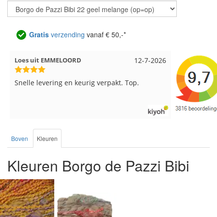
Gratis
verzending
vanaf € 50,-*
Loes uit EMMELOORD
12-7-2026
Nell uit B
Snelle levering en keurig verpakt. Top.
Goed verpa
Boven
Kleuren
Kleuren Borgo de Pazzi Bibi