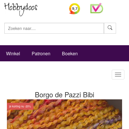
Zoeke
Winkel
Patronen
Boeken
Toggl
naviga
Borgo de Pazzi Bibi
je korting nu -20%