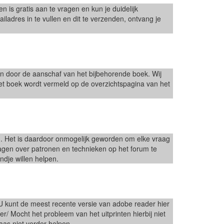
is gratis aan te vragen en kun je duidelijk
ladres in te vullen en dit te verzenden, ontvang je
n door de aanschaf van het bijbehorende boek. Wij
et boek wordt vermeld op de overzichtspagina van het
n. Het is daardoor onmogelijk geworden om elke vraag
ragen over patronen en technieken op het forum te
ndje willen helpen.
kunt de meest recente versie van adobe reader hier
r/ Mocht het probleem van het uitprinten hierbij niet
laas niet verder helpen