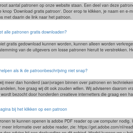
oot aantal patronen op onze website staan. Een deel van deze patronen 
knop ‘Download gratis patroon‘. Door erop te klikken, je naam en e-mai
s met daarin de link naar het patroon.
et alle patronen gratis downloaden?
niet gratis gedownload kunnen worden, kunnen alleen worden verkrege
temming van de uitgevers om losse patronen hieruit te verstrekken. H
helpen als ik de patroonbeschrijving niet snap?
n wij meer dan honderd (aan)vragen binnen over patronen en technieke
 handelen, hoe graag wij dit ook zouden willen. Wij adviseren daarom v
 wordt bezocht door honderden creatieve internetters die graag een ha
pagina bij het klikken op een patroon
onen te kunnen openen is adobe PDF reader op uw computer nodig. U 
meer informatie over adobe reader, zie: https://get.adobe.com/nl/reade
ag dan advies bij een deskundige op dit gebied. Hierbij kunnen we u he