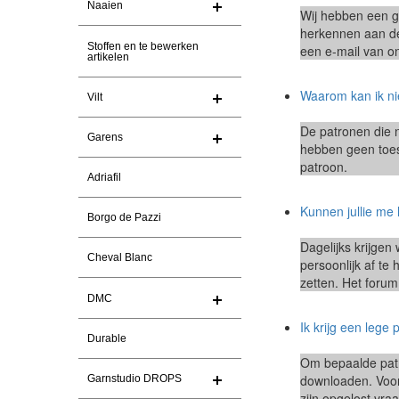
Naaien
Wij hebben een gr
herkennen aan de 
Stoffen en te bewerken
een e-mail van on
artikelen
Waarom kan ik ni
Vilt
De patronen die 
Garens
hebben geen toes
patroon.
Adriafil
Kunnen jullie me 
Borgo de Pazzi
Dagelijks krijge
Cheval Blanc
persoonlijk af te
zetten. Het forum
DMC
Ik krijg een lege 
Durable
Om bepaalde patr
downloaden. Voor 
Garnstudio DROPS
zijn opgelost vra