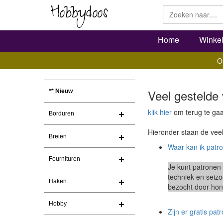
Home
Winke
O
Veel gestelde
** Nieuw
klik hier
om terug te gaa
Borduren
Hieronder staan de vee
Breien
Waar kan ik patr
Fournituren
Je kunt patronen 
techniek en seiz
Haken
bezocht door hond
Hobby
Zijn er gratis pa