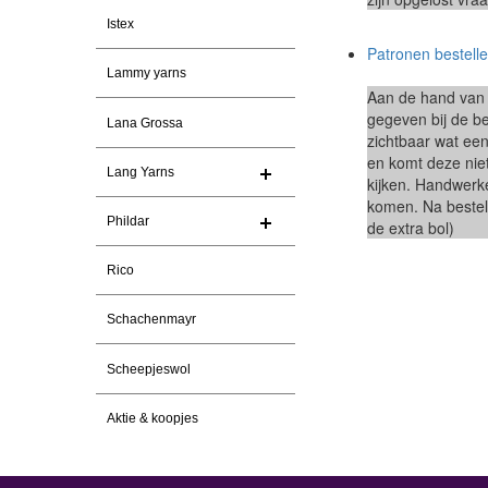
Istex
Patronen bestell
Lammy yarns
Aan de hand van d
gegeven bij de be
Lana Grossa
zichtbaar wat een
en komt deze niet
Lang Yarns
kijken. Handwerke
komen. Na bestel
Phildar
de extra bol)
Rico
Schachenmayr
Scheepjeswol
Aktie & koopjes