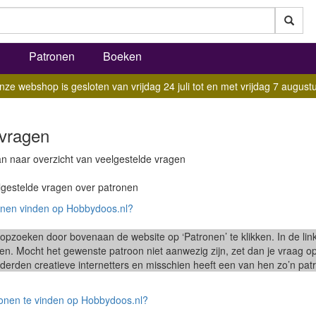
l
Patronen
Boeken
nze webshop is gesloten van vrijdag 24 juli tot en met vrijdag 7 augustu
 vragen
n naar overzicht van veelgestelde vragen
lgestelde vragen over patronen
onen vinden op Hobbydoos.nl?
opzoeken door bovenaan de website op ‘Patronen’ te klikken. In de lin
oen. Mocht het gewenste patroon niet aanwezig zijn, zet dan je vraag 
erden creatieve internetters en misschien heeft een van hen zo’n pat
tronen te vinden op Hobbydoos.nl?