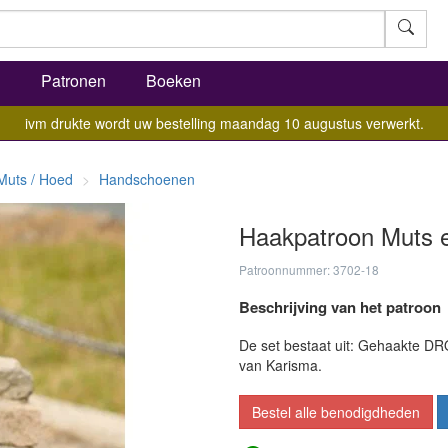
l
Patronen
Boeken
ivm drukte wordt uw bestelling maandag 10 augustus verwerkt.
Muts / Hoed
Handschoenen
Haakpatroon Muts 
Patroonnummer: 3702-18
Beschrijving van het patroon
De set bestaat uit: Gehaakte D
van Karisma.
Bestel alle benodigdheden