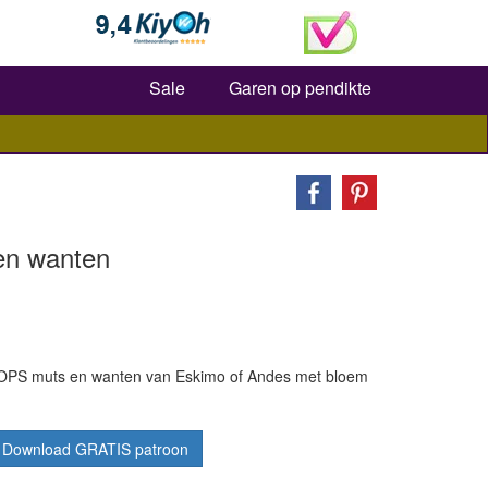
Zoeken
Sale
Garen op pendikte
en wanten
ROPS muts en wanten van Eskimo of Andes met bloem
Download GRATIS patroon