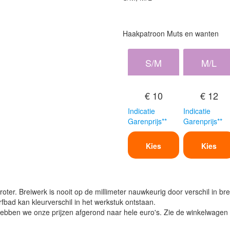
Haakpatroon Muts en wanten
S/M
M/L
€ 10
€ 12
Indicatie
Indicatie
Garenprijs**
Garenprijs**
Kies
Kies
oter. Breiwerk is nooit op de millimeter nauwkeurig door verschil in bre
verfbad kan kleurverschil in het werkstuk ontstaan.
ben we onze prijzen afgerond naar hele euro's. Zie de winkelwagen vo