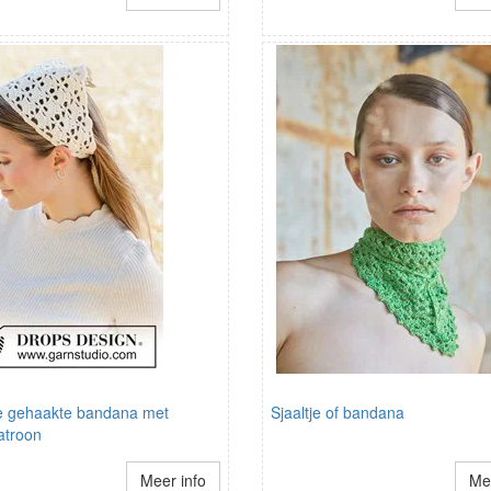
e gehaakte bandana met
Sjaaltje of bandana
atroon
Meer info
Mee