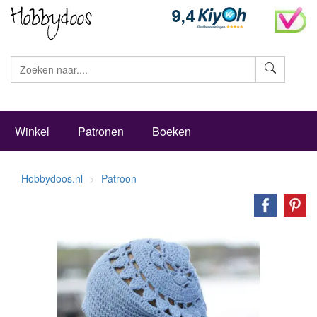
Zoeke
Winkel
Patronen
Boeken
Hobbydoos.nl
Patroon