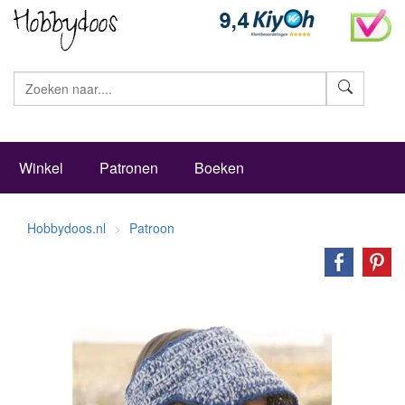
Zoeke
Winkel
Patronen
Boeken
Hobbydoos.nl
Patroon