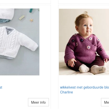
st
wikkelvest met geborduurde b
Charline
Meer info
Mee