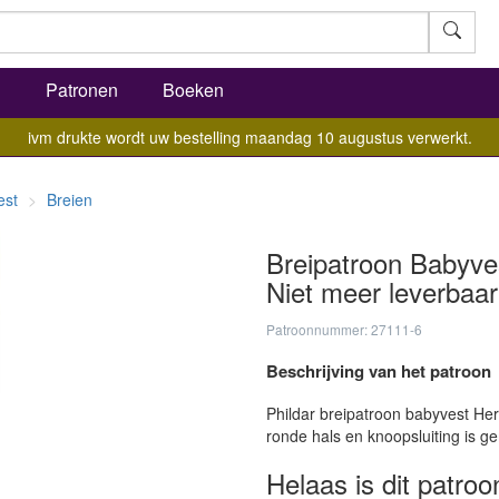
l
Patronen
Boeken
ivm drukte wordt uw bestelling maandag 10 augustus verwerkt.
est
Breien
Breipatroon Babyves
Niet meer leverbaar
Patroonnummer: 27111-6
Beschrijving van het patroon
Phildar breipatroon babyvest He
ronde hals en knoopsluiting is g
Helaas is dit patroo