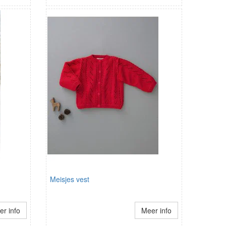
Meisjes vest
r info
Meer info