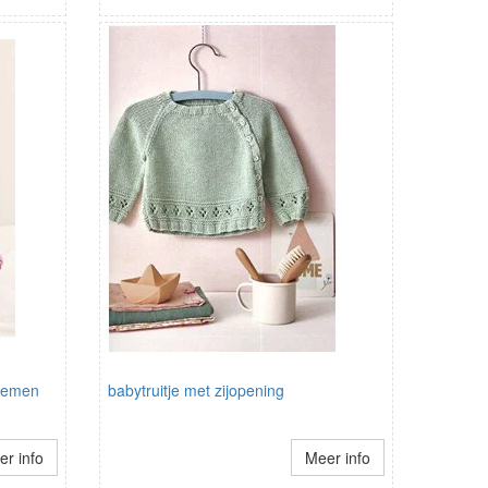
loemen
babytruitje met zijopening
r info
Meer info