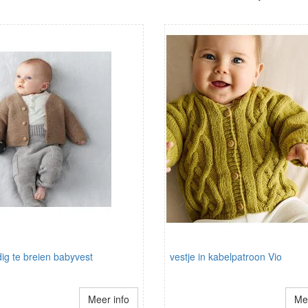
ig te breien babyvest
vestje in kabelpatroon Vio
Meer info
Mee