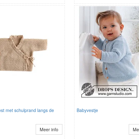
est met schulprand langs de
Babyvestje
Meer info
Mee