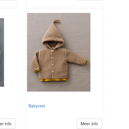
Babyvest
r info
Meer info