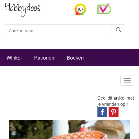
Zoeke
Winkel
Patronen
Boeken
Toggl
naviga
Deel dit artikel met
je vrienden op :