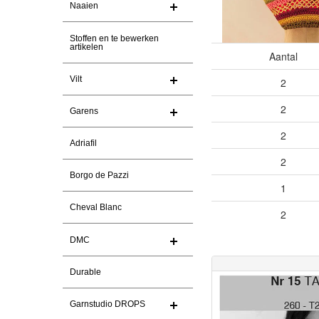
Naaien
Stoffen en te bewerken
artikelen
Aantal
Vilt
2
2
Garens
2
Adriafil
2
Borgo de Pazzi
1
Cheval Blanc
2
DMC
Durable
Garnstudio DROPS