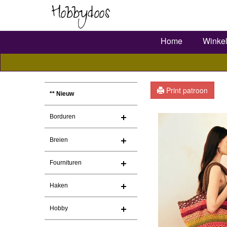
Home
Winke
Print patroon
** Nieuw
Borduren
Breien
Fournituren
Haken
Hobby