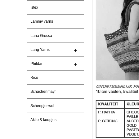
Istex
Lammy yarns
Lana Grossa
Lang Yarns
Phildar
Rico
Schachenmayr
Scheepjeswol
Aktie & koopjes