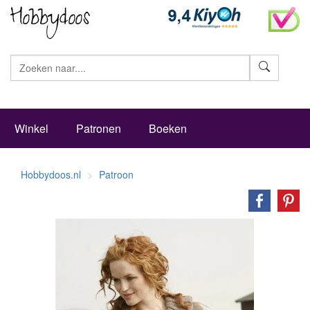
Zoeke
Winkel
Patronen
Boeken
Hobbydoos.nl
Patroon