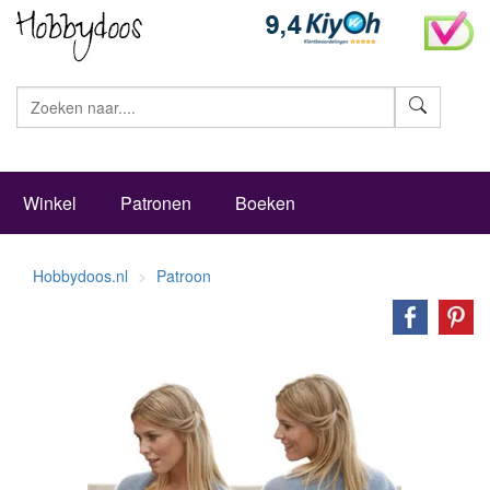
Zoeke
Winkel
Patronen
Boeken
Hobbydoos.nl
Patroon