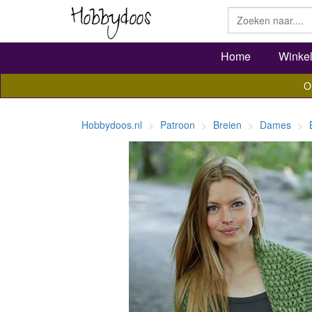
Home
Winke
O
Hobbydoos.nl
Patroon
Breien
Dames