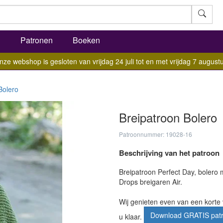
l
Patronen
Boeken
nze webshop is gesloten van vrijdag 24 juli tot en met vrijdag 7 augustu
Bolero
Breipatroon Bolero
Patroonnummer: 19028-16
Beschrijving van het patroon
Breipatroon Perfect Day, bolero 
Drops breigaren Air.
Wij genieten even van een korte 
Download GRATIS pat
u klaar.