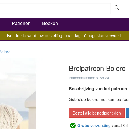
l
Patronen
Boeken
ivm drukte wordt uw bestelling maandag 10 augustus verwerkt.
Bolero
Breipatroon Bolero
Patroonnummer: 8159-24
Beschrijving van het patroon
Gebreide bolero met kant patroo
Bestel alle benodigdheden
Gratis
verzending
vanaf € 5