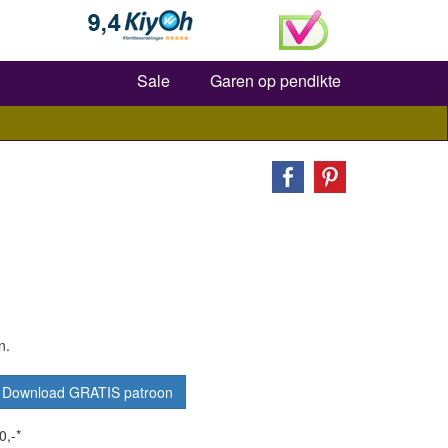
Zoeken
Sale
Garen op pendikte
n.
Download GRATIS patroon
0,-*