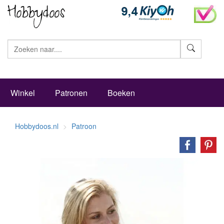
Zoeke
Winkel
Patronen
Boeken
Hobbydoos.nl
Patroon