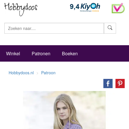
Zoeke
Winkel
Patronen
Boeken
Hobbydoos.nl
Patroon