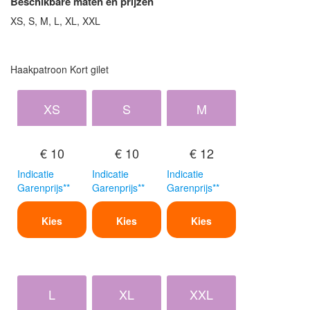
Beschikbare maten en prijzen
XS, S, M, L, XL, XXL
Haakpatroon Kort gilet
XS
S
M
€ 10
€ 10
€ 12
Indicatie
Indicatie
Indicatie
Garenprijs**
Garenprijs**
Garenprijs**
Kies
Kies
Kies
L
XL
XXL