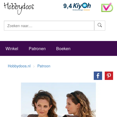
Zoeke
Winkel
Patronen
Boeken
Hobbydoos.nl
Patroon