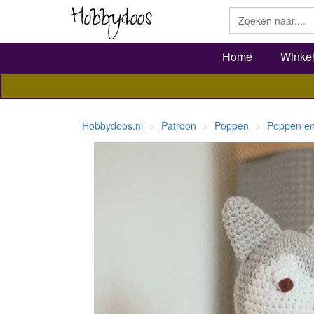
Home
Winke
Hobbydoos.nl
Patroon
Poppen
Poppen en