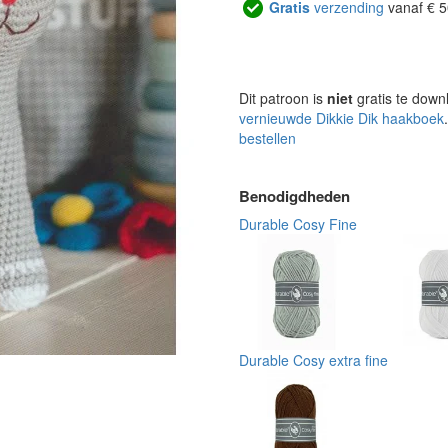
Gratis
verzending
vanaf € 5
Dit patroon is
niet
gratis te down
vernieuwde Dikkie Dik haakboek
bestellen
Benodigdheden
Durable Cosy Fine
Durable Cosy extra fine