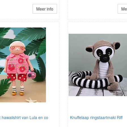
Meer info
Mee
hawaiishirt van Lula en co
Knuffelaap ringstaartmaki Riff