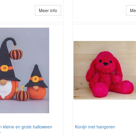
Meer info
Mee
n kleine en grote halloween
Konijn met hangoren
r