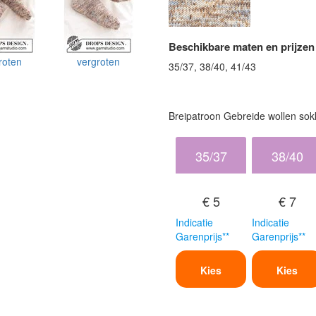
Beschikbare maten en prijzen
roten
vergroten
35/37, 38/40, 41/43
Breipatroon Gebreide wollen sokk
35/37
38/40
€ 5
€ 7
Indicatie
Indicatie
Garenprijs**
Garenprijs**
Kies
Kies