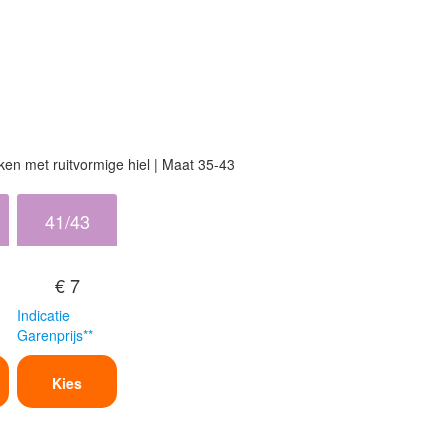
en met ruitvormige hiel | Maat 35-43
41/43
€ 7
Indicatie
Garenprijs**
Kies