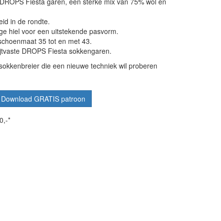
 DROPS Fiesta garen, een sterke mix van 75% wol en
d in de rondte.
ge hiel voor een uitstekende pasvorm.
schoenmaat 35 tot en met 43.
lijtvaste DROPS Fiesta sokkengaren.
 sokkenbreier die een nieuwe techniek wil proberen
Download GRATIS patroon
0,-*