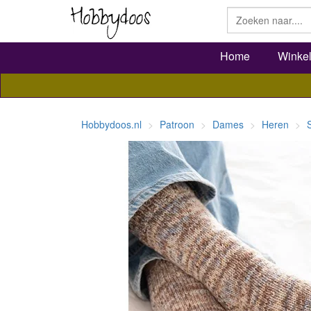
Home
Winke
Hobbydoos.nl
Patroon
Dames
Heren