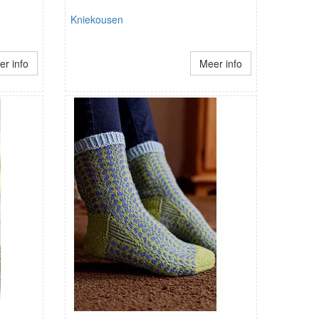
Kniekousen
r info
Meer info