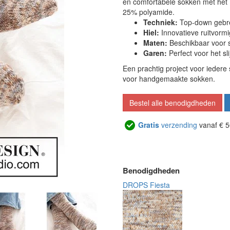
en comfortabele sokken met het
25% polyamide.
Techniek:
Top-down gebrei
Hiel:
Innovatieve ruitvormi
Maten:
Beschikbaar voor 
Garen:
Perfect voor het s
Een prachtig project voor iedere
voor handgemaakte sokken.
Bestel alle benodigdheden
Gratis
verzending
vanaf € 5
Benodigdheden
DROPS Fiesta