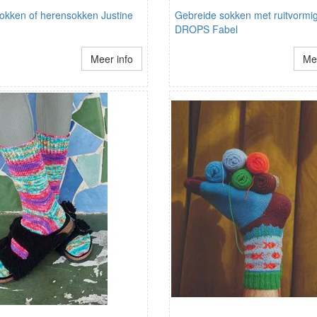
kken of herensokken Justine
Gebreide sokken met ruitvormige
DROPS Fabel
Meer info
Mee