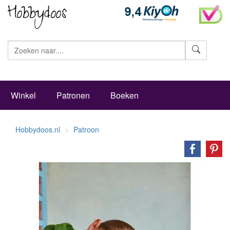
Zoeke
Winkel
Patronen
Boeken
Hobbydoos.nl
Patroon