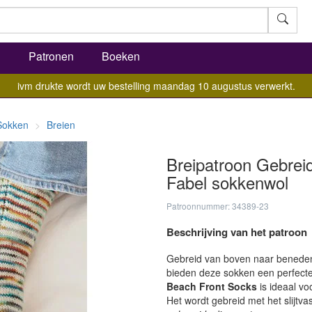
l
Patronen
Boeken
ivm drukte wordt uw bestelling maandag 10 augustus verwerkt.
Sokken
Breien
Breipatroon Gebrei
Fabel sokkenwol
Patroonnummer: 34389-23
Beschrijving van het patroon
Gebreid van boven naar beneden
bieden deze sokken een perfecte,
Beach Front Socks
is ideaal vo
Het wordt gebreid met het slijt