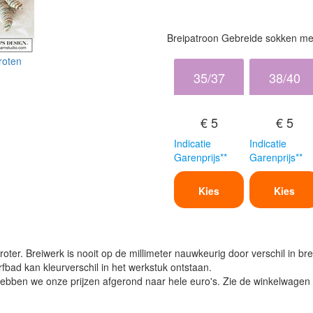
Breipatroon Gebreide sokken me
roten
35/37
38/40
€ 5
€ 5
Indicatie
Indicatie
Garenprijs**
Garenprijs**
Kies
Kies
oter. Breiwerk is nooit op de millimeter nauwkeurig door verschil in bre
verfbad kan kleurverschil in het werkstuk ontstaan.
ben we onze prijzen afgerond naar hele euro's. Zie de winkelwagen vo