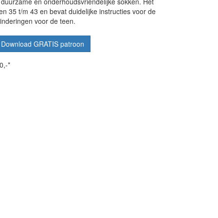
 duurzame en onderhoudsvriendelijke sokken. Het
n 35 t/m 43 en bevat duidelijke instructies voor de
minderingen voor de teen.
Download GRATIS patroon
0,-*