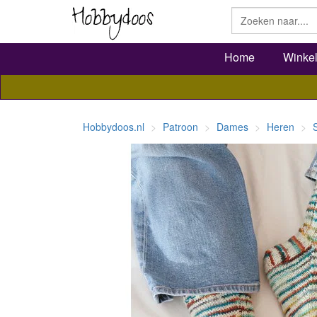
Home
Winke
Hobbydoos.nl
Patroon
Dames
Heren