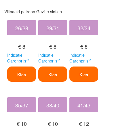
Viltnaald patroon Gevilte sloffen
26/28
29/31
32/34
€ 8
€ 8
€ 8
Indicatie
Indicatie
Indicatie
Garenprijs**
Garenprijs**
Garenprijs**
Kies
Kies
Kies
35/37
38/40
41/43
€ 10
€ 10
€ 12