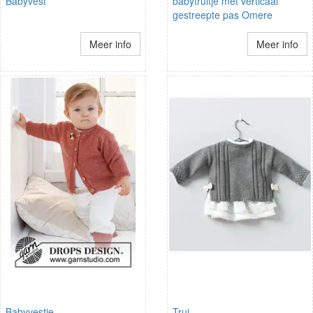
Babyvest
babytruitje met verticaal
gestreepte pas Omere
Meer info
Meer info
Babyvestje
Trui