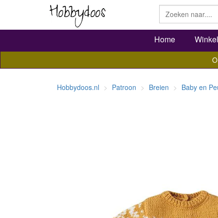
Home
Winke
O
Hobbydoos.nl
Patroon
Breien
Baby en Pe