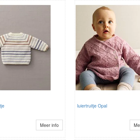
tje
luiertruitje Opal
Meer info
Mee