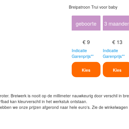
Breipatroon Trui voor baby
geboorte
3 maande
€ 9
€ 13
Indicatie
Indicatie
Garenprijs**
Garenprijs**
Kies
Kies
oter. Breiwerk is nooit op de millimeter nauwkeurig door verschil in bre
verfbad kan kleurverschil in het werkstuk ontstaan.
ben we onze prijzen afgerond naar hele euro's. Zie de winkelwagen vo