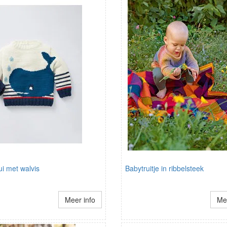
ui met walvis
Babytruitje in ribbelsteek
Meer info
Mee