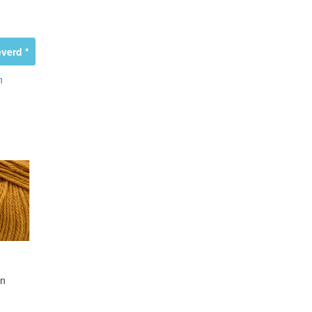
verd *
n
en