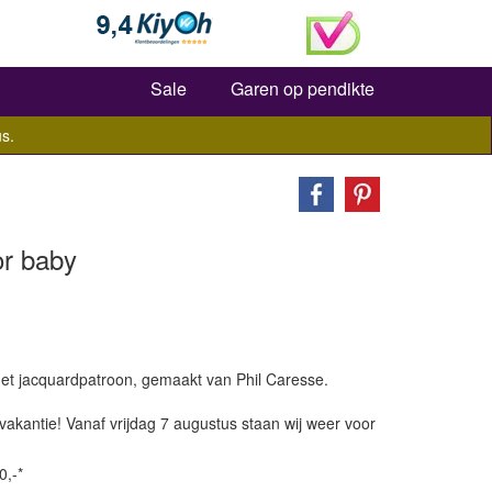
Zoeken
Sale
Garen op pendikte
s.
or baby
met jacquardpatroon, gemaakt van Phil Caresse.
vakantie! Vanaf vrijdag 7 augustus staan wij weer voor
0,-*