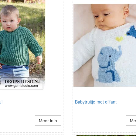
ui
Babytruitje met olifant
Meer info
Mee