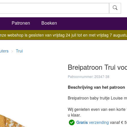
l
Patronen
Boeken
nze webshop is gesloten van vrijdag 24 juli tot en met vrijdag 7 augustu
uters
Trui
Breipatroon Trui vo
Patroonnummer: 20347-38
Beschrijving van het patroon
Breipatroon baby truitje Louise 
Wij genieten even van een korte 
u klaar.
Gratis
verzending
vanaf € 5