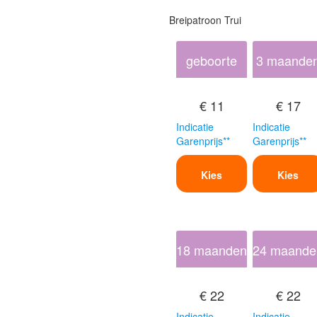
Breipatroon Trui
geboorte
3 maande
€ 11
€ 17
Indicatie
Indicatie
Garenprijs**
Garenprijs**
Kies
Kies
18 maanden
24 maande
€ 22
€ 22
Indicatie
Indicatie