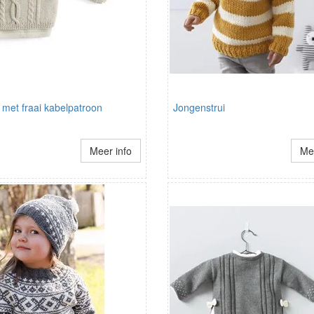
 met fraai kabelpatroon
Jongenstrui
Meer info
Mee