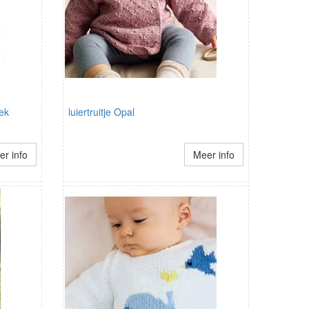
eek
luiertruitje Opal
r info
Meer info