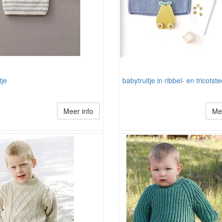
tje
babytruitje in ribbel- en tricotst
Meer info
Mee