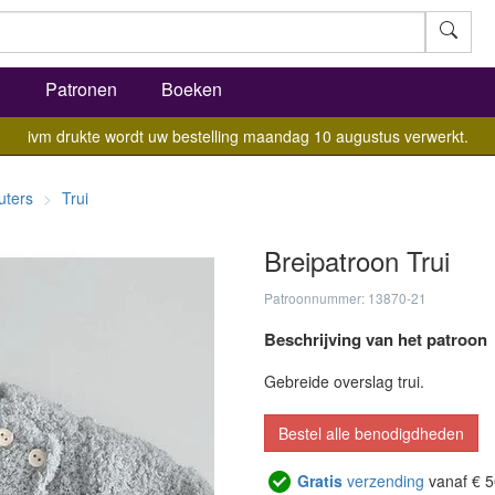
l
Patronen
Boeken
ivm drukte wordt uw bestelling maandag 10 augustus verwerkt.
uters
Trui
Breipatroon Trui
Patroonnummer: 13870-21
Beschrijving van het patroon
Gebreide overslag trui.
Bestel alle benodigdheden
Gratis
verzending
vanaf € 5