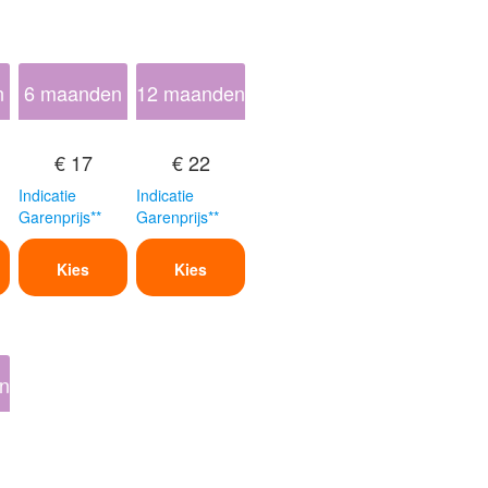
n
6 maanden
12 maanden
€ 17
€ 22
Indicatie
Indicatie
Garenprijs**
Garenprijs**
Kies
Kies
n