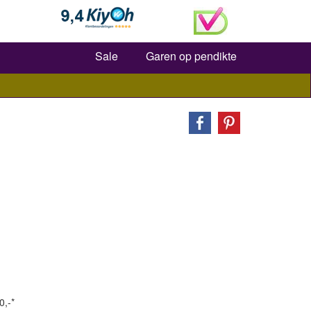
Zoeken
Sale
Garen op pendikte
0,-*