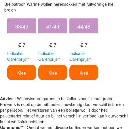
Breipatroon Warme wollen herensokken met ruitvormige hiel
breien
38/40
41/43
44/46
€ 7
€ 7
€ 7
Indicatie
Indicatie
Indicatie
Garenprijs**
Garenprijs**
Garenprijs**
Kies
Kies
Kies
Advies
: Wij adviseren garens te bestellen voor 1 maat groter.
Breiwerk is nooit op de millimeter nauwkeurig door verschil in breien
per persoon. Het versturen van een bolletje wol is door het
pakkettarief relatief duur en bij het verschil in verfbad kan kleurverschil
in het werkstuk ontstaan.
Garenprijs**
: Omdat we met diverse kortingen werken hebben we