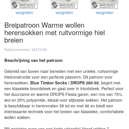
vergroten
vergroten
vergroten
Breipatroon Warme wollen
herensokken met ruitvormige hiel
breien
Patroonnummer: 34273-50
Beschrijving van het patroon
Gebreid van boven naar beneden met een unieke, ruitvormige
hielconstructie voor een perfecte pasvorm. Dit patroon voor
herensokken,
Blue Timber Socks / DROPS 260-50
, begint met
een klassieke boordsteek en gaat over in tricotsteek. Perfect voor
het duurzame en warme DROPS Fiesta garen, een mix van 75%
wol en 25% polyamide, ideaal voor slijtvaste sokken. Het patroon
is beschikbaar in herenmaten 38 tot en met 46 en biedt een
interessante techniek voor het breien van klassieke, comfortabele
wollen sokken.
Wij genieten even van een korte vakantie! Vanaf vrijdag 7