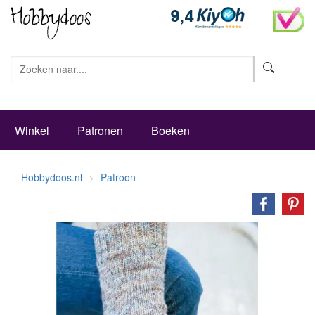
Zoeke
Winkel
Patronen
Boeken
Hobbydoos.nl
Patroon