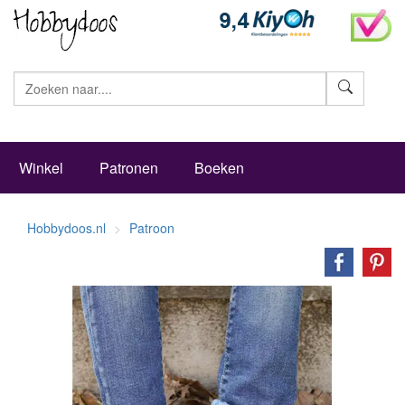
Zoeke
Winkel
Patronen
Boeken
Hobbydoos.nl
Patroon