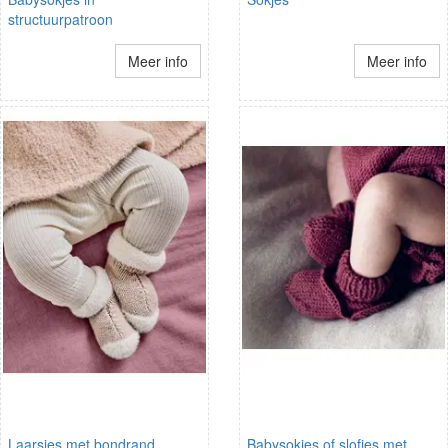
structuurpatroon
Meer info
Meer info
Laarsjes met bondrand
Babysokjes of slofjes met