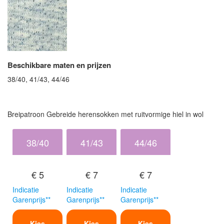
Beschikbare maten en prijzen
38/40, 41/43, 44/46
Breipatroon Gebreide herensokken met ruitvormige hiel in wol
38/40
41/43
44/46
€ 5
€ 7
€ 7
Indicatie
Indicatie
Indicatie
Garenprijs**
Garenprijs**
Garenprijs**
Kies
Kies
Kies