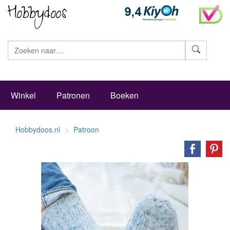
Zoeke
Winkel
Patronen
Boeken
Hobbydoos.nl
Patroon