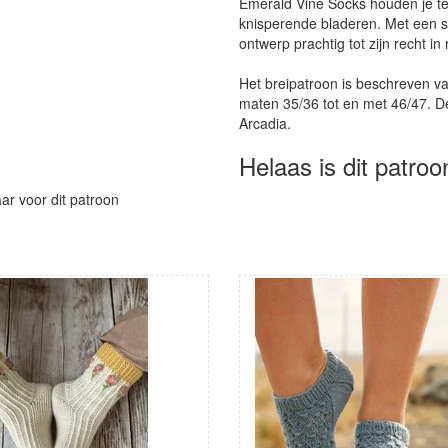
Emerald Vine Socks houden je te
knisperende bladeren. Met een sie
ontwerp prachtig tot zijn recht in r
Het breipatroon is beschreven v
maten 35/36 tot en met 46/47. D
Arcadia.
Helaas is dit patroo
aar voor dit patroon