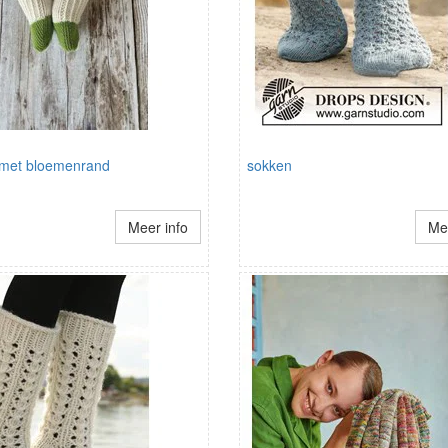
met bloemenrand
sokken
Meer info
Mee