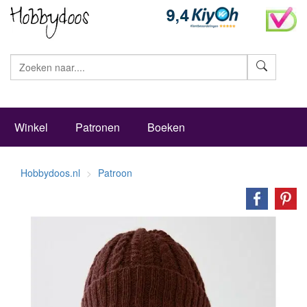
Zoeke
Winkel
Patronen
Boeken
Hobbydoos.nl
Patroon