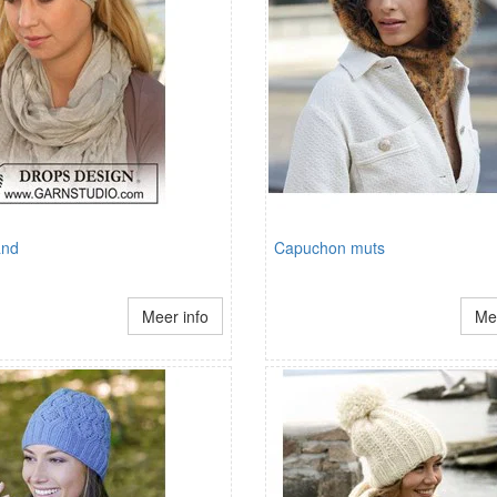
and
Capuchon muts
Meer info
Mee