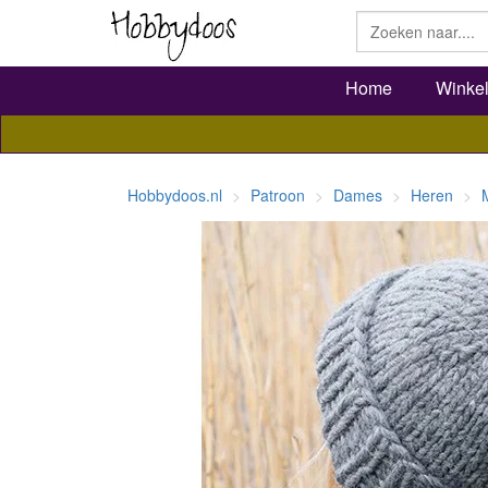
Home
Winke
Hobbydoos.nl
Patroon
Dames
Heren