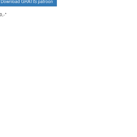
Download GRATIS patroon
0,-*