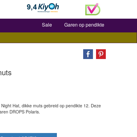
Zoeken
Sale
Garen op pendikte
muts
Night Hat, dikke muts gebreid op pendikte 12. Deze
garen DROPS Polaris.