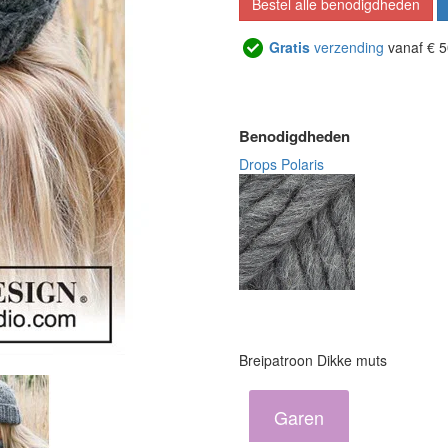
Bestel alle benodigdheden
Gratis
verzending
vanaf € 5
Benodigdheden
Drops Polaris
Breipatroon Dikke muts
Garen