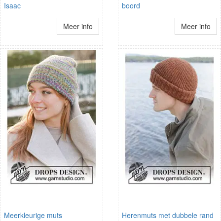
Isaac
boord
Meer info
Meer info
Meerkleurige muts
Herenmuts met dubbele rand