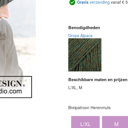
Gratis
verzending
vanaf € 5
Benodigdheden
Drops Alpaca
Beschikbare maten en prijzen
L/XL, M
Breipatroon Herenmuts
L/XL
M