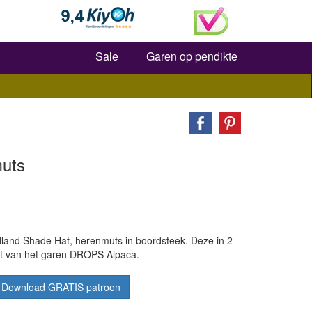
Zoeken
Sale
Garen op pendikte
muts
nd Shade Hat, herenmuts in boordsteek. Deze in 2
t van het garen DROPS Alpaca.
Download GRATIS patroon