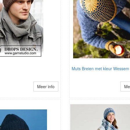
Muts Breien met kleur Wessem
Meer info
Mee