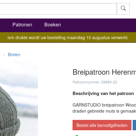
l
Patronen
Boeken
ivm drukte wordt uw bestelling maandag 10 augustus verwerkt.
Breien
Breipatroon Heren
Patroonnummer: 29880-25
Beschrijving van het patroon
GARNSTUDIO breipatroon Woodla
draden gebreide muts is gemaak
Bestel alle benodigdheden