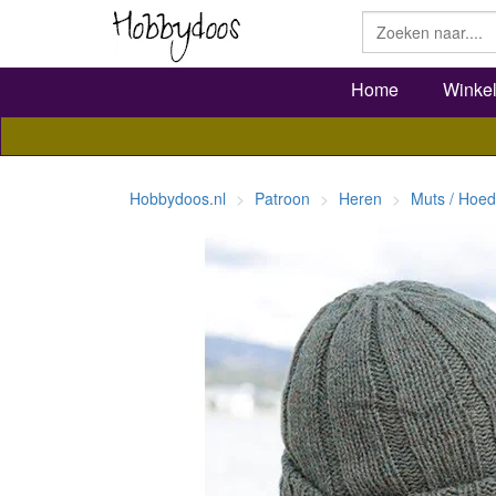
Home
Winke
Hobbydoos.nl
Patroon
Heren
Muts / Hoed