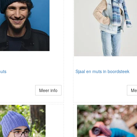
uts
Sjaal en muts in boordsteek
Meer info
Mee