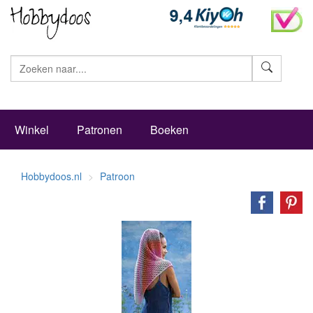
Zoeke
Winkel
Patronen
Boeken
Hobbydoos.nl
Patroon