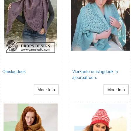
Omslagdoek
Vierkante omslagdoek in
ajourpatroon.
Meer info
Meer info