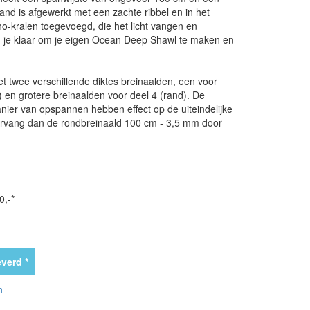
nd is afgewerkt met een zachte ribbel en in het
ho-kralen toegevoegd, die het licht vangen en
n je klaar om je eigen Ocean Deep Shawl te maken en
 twee verschillende diktes breinaalden, een voor
 en grotere breinaalden voor deel 4 (rand). De
nier van opspannen hebben effect op de uiteindelijke
 Vervang dan de rondbreinaald 100 cm - 3,5 mm door
0,-*
verd *
n