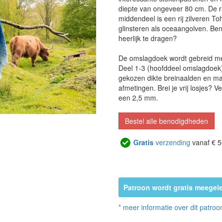
diepte van ongeveer 80 cm. De ra
middendeel is een rij zilveren To
glinsteren als oceaangolven. Be
heerlijk te dragen?
De omslagdoek wordt gebreid met
Deel 1-3 (hoofddeel omslagdoek)
gekozen dikte breinaalden en ma
afmetingen. Brei je vrij losjes?
een 2,5 mm.
Bestel alle benodigdheden
Gratis
verzending
vanaf € 5
Patroon wordt gratis meegele
* meer informatie over dit patroo