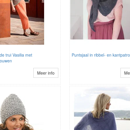
de trui Vasilia met
Puntsjaal in ribbel- en kantpat
mouwen
Meer info
Mee