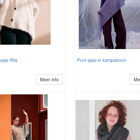
asje Rita
Punt sjaal in kantpatroon
Meer info
Mee