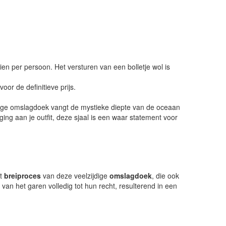
ien per persoon. Het versturen van een bolletje wol is
or de definitieve prijs.
ige omslagdoek vangt de mystieke diepte van de oceaan
ging aan je outfit, deze sjaal is een waar statement voor
et
breiproces
van deze veelzijdige
omslagdoek
, die ook
an het garen volledig tot hun recht, resulterend in een