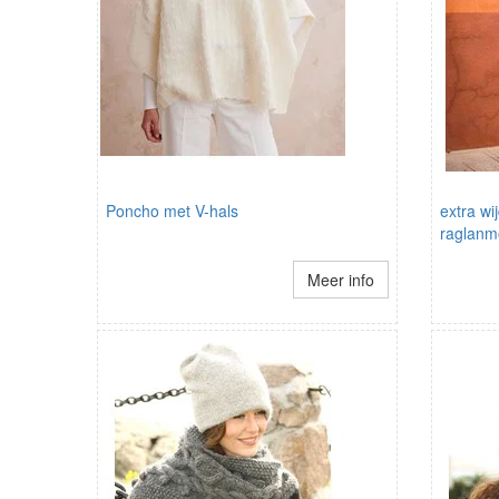
Poncho met V-hals
extra wij
raglan
Meer info