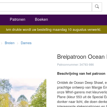
l
Patronen
Boeken
ivm drukte wordt uw bestelling maandag 10 augustus verwerkt.
Breien
Dames
Breipatroon Ocean
Patroonnummer: 34793-986
Beschrijving van het patroon
Ontdek de Ocean Deep Shawl, een
prachtige ontwerp van Margje Ent
onze Whirl-garens met kleurverloo
Plane (kleur 553 uit de Special E
donker naar licht, die doen den
interessante stekenpatronen en