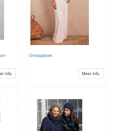
room
Omslagdoek
r info
Meer info