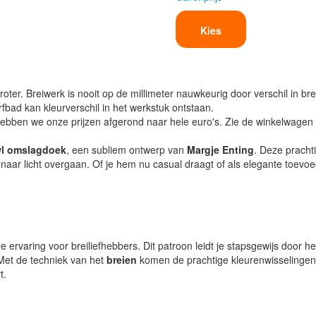
Kies
oter. Breiwerk is nooit op de millimeter nauwkeurig door verschil in bre
verfbad kan kleurverschil in het werkstuk ontstaan.
ben we onze prijzen afgerond naar hele euro's. Zie de winkelwagen vo
l omslagdoek
, een subliem ontwerp van
Margje Enting
. Deze pracht
r naar licht overgaan. Of je hem nu casual draagt of als elegante toevoe
e ervaring voor breiliefhebbers. Dit patroon leidt je stapsgewijs door h
 Met de techniek van het
breien
komen de prachtige kleurenwisselingen v
t.