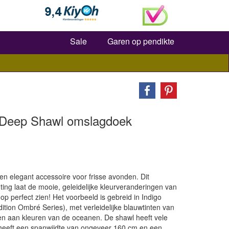
Zoeken
Sale
Garen op pendikte
 Deep Shawl omslagdoek
 elegant accessoire voor frisse avonden. Dit
ing laat de mooie, geleidelijke kleurveranderingen van
p perfect zien! Het voorbeeld is gebreid in Indigo
dition Ombré Series), met verleidelijke blauwtinten van
ken aan kleuren van de oceanen. De shawl heeft vele
 heeft een spanwijdte van ongeveer 160 cm en een