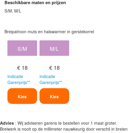
Beschikbare maten en prijzen
S/M, M/L
Breipatroon muts en halswarmer in gerstekorrel
S/M
M/L
€ 18
€ 18
Indicatie
Indicatie
Garenprijs**
Garenprijs**
Kies
Kies
Advies
: Wij adviseren garens te bestellen voor 1 maat groter.
Breiwerk is nooit op de millimeter nauwkeurig door verschil in breien