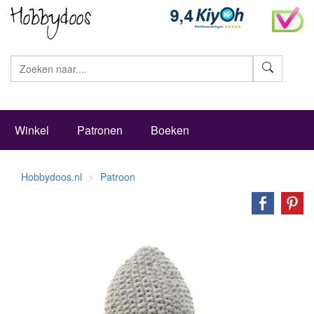
Zoeke
Winkel
Patronen
Boeken
Hobbydoos.nl
Patroon