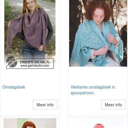
Omslagdoek
Vierkante omslagdoek in
ajourpatroon.
Meer info
Meer info