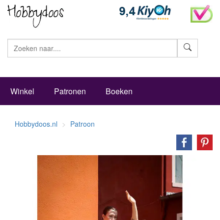
Zoeke
Winkel
Patronen
Boeken
Hobbydoos.nl
Patroon