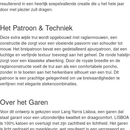
resulterend in een heerlijk soepelvallende creatie die u het hele jaar
door met plezier zult dragen.
Het Patroon & Techniek
Deze extra wijde trui wordt opgebouwd met raglanmouwen, een
constructie die zorgt voor een vloeiende pasvorm van schouder tot
mouw. Het breipatroon bevat een gedetailleerd ajourpatroon, dat een
luchtige en verfijnde textuur toevoegt aan het geheel. De ronde halslijn
zorgt voor een klassieke afwerking. Door de royale breedte en de
raglanconstructie voelt de trui aan als een comfortabele poncho,
zonder in te boeten aan het herkenbare silhouet van een trui. Dit
patroon is een prachtige gelegenheid om uw breivaardigheden te
verfijnen met elegante stekencombinaties.
Over het Garen
Voor dit ontwerp is gekozen voor Lang Yarns Lisboa, een garen dat
staat garant voor een uitzonderlijke kwaliteit en draagcomfort. LISBOA
is 100% katoen en overtuigt met zijn zachtheid en lichtheid. Het garen
is licht gedraaid en meerkleurig, wat resulteert in een verrassend en