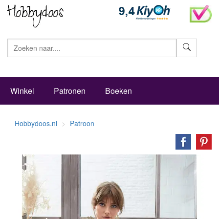
Zoeke
Winkel
Patronen
Boeken
Hobbydoos.nl
Patroon