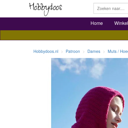
Home
Winke
Hobbydoos.nl
Patroon
Dames
Muts / Hoe