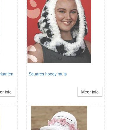
rkanten
Squares hoody muts
r info
Meer info