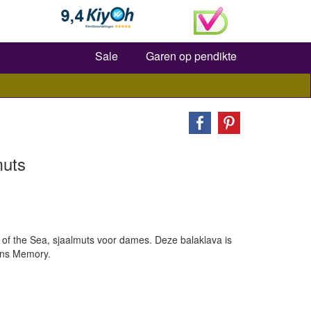
Zoeken
Sale
Garen op pendikte
muts
of the Sea, sjaalmuts voor dames. Deze balaklava is
rns Memory.