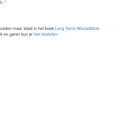
0,-*
loaden maar staat in het boek
Lang Yarns Wooladdicts
oek en garen kun je
hier bestellen