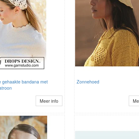
e gehaakte bandana met
Zonnehoed
atroon
Meer info
Mee