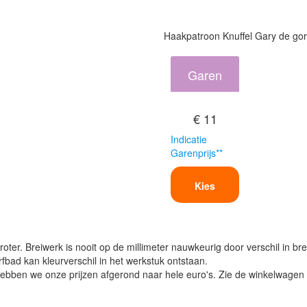
Haakpatroon Knuffel Gary de gori
Garen
€ 11
Indicatie
Garenprijs**
Kies
oter. Breiwerk is nooit op de millimeter nauwkeurig door verschil in bre
verfbad kan kleurverschil in het werkstuk ontstaan.
ben we onze prijzen afgerond naar hele euro's. Zie de winkelwagen vo