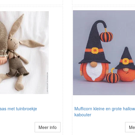
aas met tuinbroekje
Mufficorn kleine en grote hallo
kabouter
Meer info
Mee