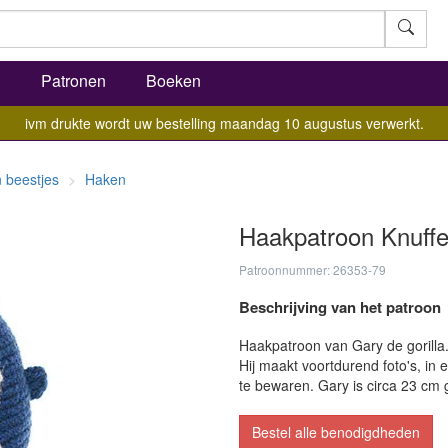
l
Patronen
Boeken
ivm drukte wordt uw bestelling maandag 10 augustus verwerkt.
 beestjes
Haken
Haakpatroon Knuffel
Patroonnummer: 26353-79
Beschrijving van het patroon
Haakpatroon van Gary de gorilla.
Hij maakt voortdurend foto's, in 
te bewaren. Gary is circa 23 cm 
Bestel alle benodigdheden