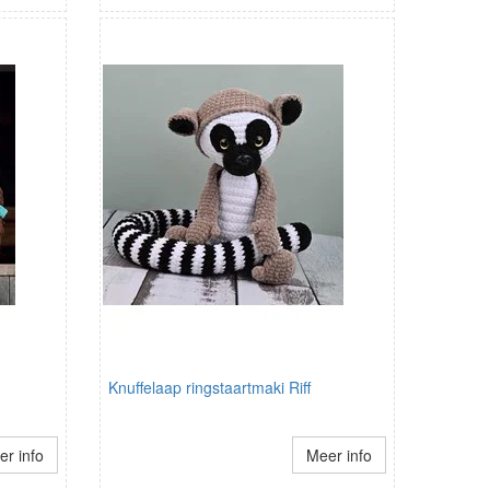
Knuffelaap ringstaartmaki Riff
r info
Meer info