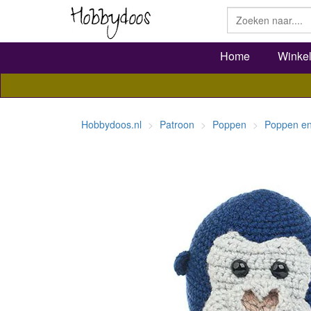
Home
Winke
Hobbydoos.nl
Patroon
Poppen
Poppen en