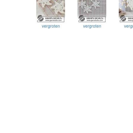
vergroten
vergroten
verg