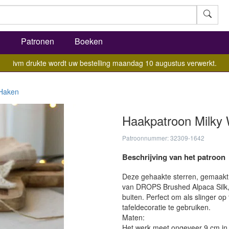
l
Patronen
Boeken
ivm drukte wordt uw bestelling maandag 10 augustus verwerkt.
Haken
Haakpatroon Milky
Patroonnummer: 32309-1642
Beschrijving van het patroon
Deze gehaakte sterren, gemaakt
van DROPS Brushed Alpaca Silk,
buiten. Perfect om als slinger op
tafeldecoratie te gebruiken.
Maten:
Het werk meet ongeveer 9 cm in