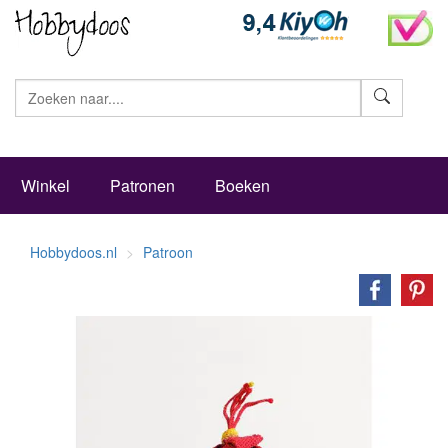
Zoeke
Winkel
Patronen
Boeken
Hobbydoos.nl
Patroon