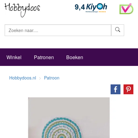
Zoeke
Winkel
Patronen
Boeken
Hobbydoos.nl
Patroon