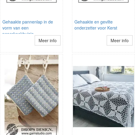
Gehaakte pannenlap in de
Gehaakte en gevilte
vorm van een
onderzetter voor Kerst
peperkoekhuisje
Meer info
Meer info