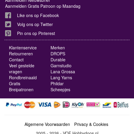
Aanmelden Gratis Patroon op Maandag
Like ons op Facebook
Volg ons op Twitter
Pin ons op Pinterest
Klantenservice
Merken
Retourneren
DROPS
Contact
Durable
Veel gestelde
Garnstudio
vragen
Lana Grossa
Rondbreinaald
Lang Yarns
Gratis
Phildar
Breipatronen
Scheepjes
Algemene Voorwaarden
Privacy & Cookies
2005 - 2026 - VOF Hobbydoos.nl