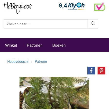
Zoeke
Winkel
Patronen
Boeken
Hobbydoos.nl
Patroon