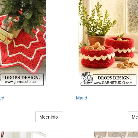
eed
Mand
Meer info
Mee