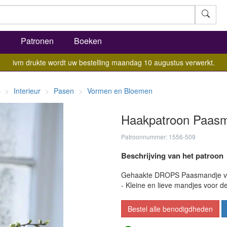
l
Patronen
Boeken
ivm drukte wordt uw bestelling maandag 10 augustus verwerkt.
s
Interieur
Pasen
Vormen en Bloemen
Haakpatroon Paas
Patroonnummer: 1556-509
Beschrijving van het patroon
Gehaakte DROPS Paasmandje van
- Kleine en lieve mandjes voor 
Bestel alle benodigdheden