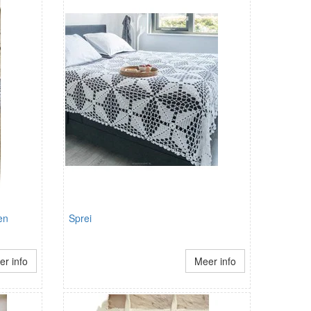
en
Sprei
r info
Meer info