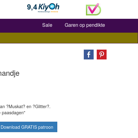
Zoeken
Sale
Garen op pendikte
mandje
 ?Muskat? en ?Glitter?.
de paasdagen"
Download GRATIS patroon