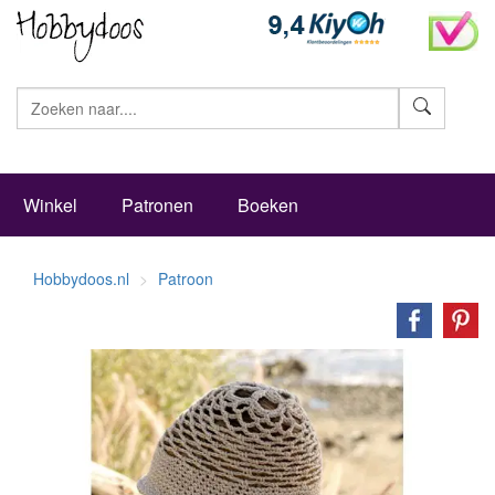
Zoeke
Winkel
Patronen
Boeken
Hobbydoos.nl
Patroon