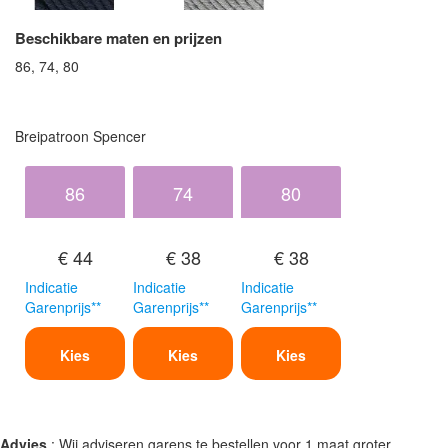
Beschikbare maten en prijzen
86, 74, 80
Breipatroon Spencer
86
74
80
€ 44
€ 38
€ 38
Indicatie
Indicatie
Indicatie
Garenprijs**
Garenprijs**
Garenprijs**
Kies
Kies
Kies
Advies
: Wij adviseren garens te bestellen voor 1 maat groter.