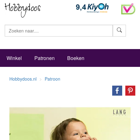
Zoeke
Winkel
Patronen
Boeken
Hobbydoos.nl
Patroon