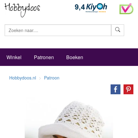
Zoeke
Winkel
Patronen
Boeken
Hobbydoos.nl
Patroon